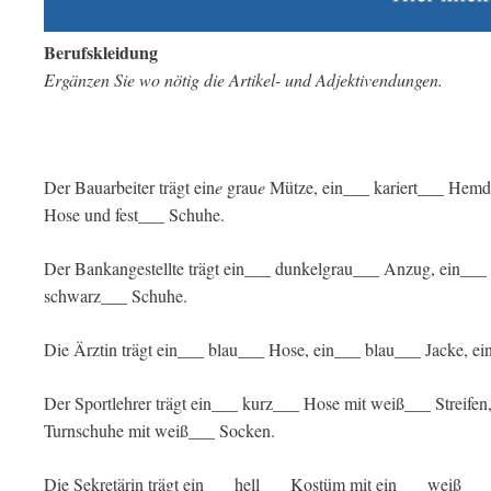
Berufskleidung
Ergänzen Sie wo nötig die Artikel- und Adjektivendungen.
Der Bauarbeiter trägt ein
e
grau
e
Mütze, ein___ kariert___ Hemd
Hose und fest___ Schuhe.
Der Bankangestellte trägt ein___ dunkelgrau___ Anzug, ein__
schwarz___ Schuhe.
Die Ärztin trägt ein___ blau___ Hose, ein___ blau___ Jacke,
Der Sportlehrer trägt ein___ kurz___ Hose mit weiß___ Streife
Turnschuhe mit weiß___ Socken.
Die Sekretärin trägt ein___ hell___ Kostüm mit ein___ weiß__