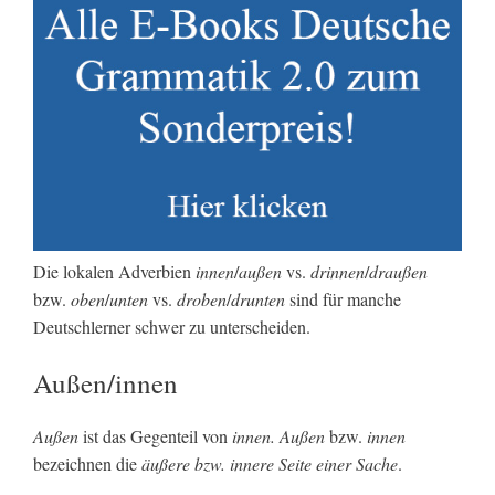
Die lokalen Adverbien
innen
/
außen
vs.
drinnen
/
draußen
bzw.
oben
/
unten
vs.
droben
/
drunten
sind für manche
Deutschlerner schwer zu unterscheiden.
Außen/innen
Außen
ist das Gegenteil von
innen. Außen
bzw.
innen
bezeichnen die
äußere bzw. innere Seite einer Sache
.