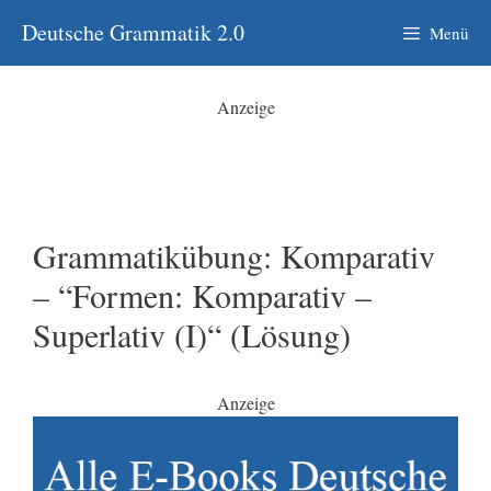
Zum
Deutsche Grammatik 2.0
Menü
Inhalt
springen
Anzeige
Grammatikübung: Komparativ
– “Formen: Komparativ –
Superlativ (I)“ (Lösung)
Anzeige