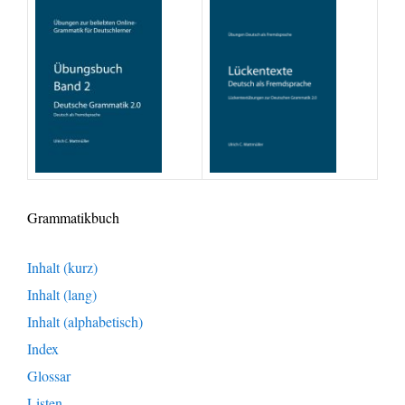
Grammatikbuch
Inhalt (kurz)
Inhalt (lang)
Inhalt (alphabetisch)
Index
Glossar
Listen