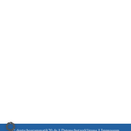
© deutschegrammatik20.de ||
Datenschutzerklärung
||
Impressum