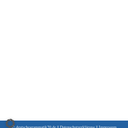
© deutschegrammatik20.de ||
Datenschutzerklärung
||
Impressum