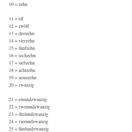
10 = zehn
11 = elf
12 = zwölf
13 = dreizehn
14 = vierzehn
15 = fünfzehn
16 = sechzehn
17 = siebzehn
18 = achtzehn
19 = neunzehn
20 = zwanzig
21 = einundzwanzig
22 = zweiundzwanzig
23 = dreiundzwanzig
24 = vierundzwanzig
25 = fünfundzwanzig