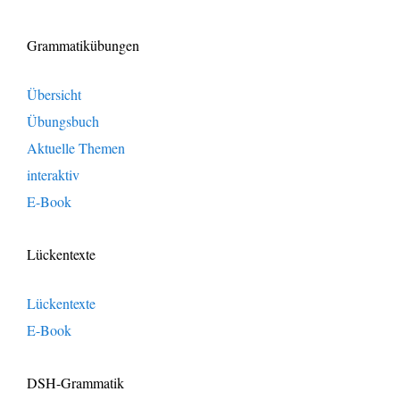
Grammatikübungen
Übersicht
Übungsbuch
Aktuelle Themen
interaktiv
E-Book
Lückentexte
Lückentexte
E-Book
DSH-Grammatik