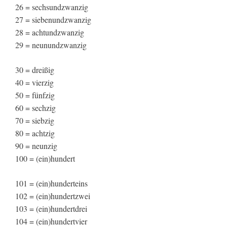
26 = sechsundzwanzig
27 = siebenundzwanzig
28 = achtundzwanzig
29 = neunundzwanzig
30 = dreißig
40 = vierzig
50 = fünfzig
60 = sechzig
70 = siebzig
80 = achtzig
90 = neunzig
100 = (ein)hundert
101 = (ein)hunderteins
102 = (ein)hundertzwei
103 = (ein)hundertdrei
104 = (ein)hundertvier