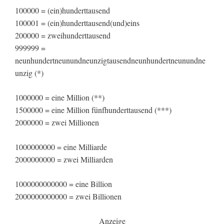
100000 = (ein)hunderttausend
100001 = (ein)hunderttausend(und)eins
200000 = zweihunderttausend
999999 =
neunhundertneunundneunzigtausendneunhundertneunundne
unzig (*)
1000000 = eine Million (**)
1500000 = eine Million fünfhunderttausend (***)
2000000 = zwei Millionen
1000000000 = eine Milliarde
2000000000 = zwei Milliarden
1000000000000 = eine Billion
2000000000000 = zwei Billionen
Anzeige