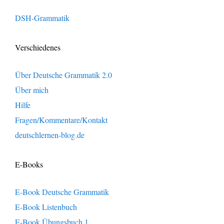
DSH-Grammatik
Verschiedenes
Über Deutsche Grammatik 2.0
Über mich
Hilfe
Fragen/Kommentare/Kontakt
deutschlernen-blog.de
E-Books
E-Book Deutsche Grammatik
E-Book Listenbuch
E-Book Übungsbuch 1