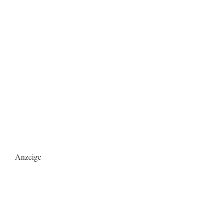
Anzeige