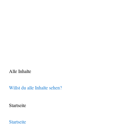
Alle Inhalte
Willst du alle Inhalte sehen?
Startseite
Startseite