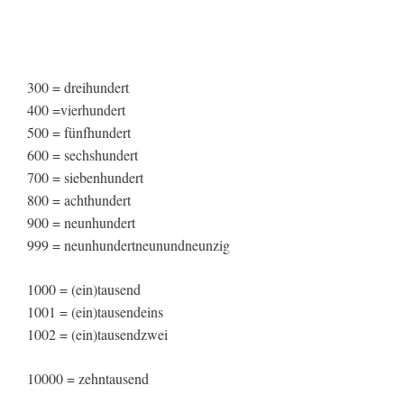
300 = dreihundert
400 =vierhundert
500 = fünfhundert
600 = sechshundert
700 = siebenhundert
800 = achthundert
900 = neunhundert
999 = neunhundertneunundneunzig
1000 = (ein)tausend
1001 = (ein)tausendeins
1002 = (ein)tausendzwei
10000 = zehntausend