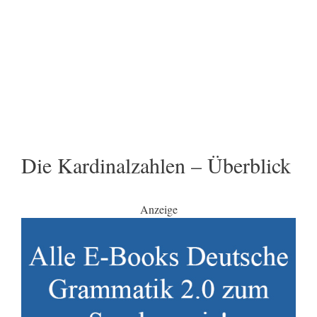
Die Kardinalzahlen – Überblick
Anzeige