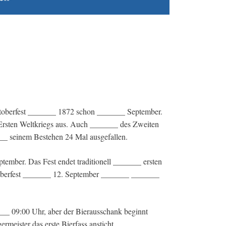
toberfest _______ 1872 schon _______ September.
Ersten Weltkriegs aus. Auch _______ des Zweiten
____ seinem Bestehen 24 Mal ausgefallen.
mber. Das Fest endet traditionell _______ ersten
oberfest _______ 12. September _______ _______
__ 09:00 Uhr, aber der Bierausschank beginnt
eister das erste Bierfass ansticht.