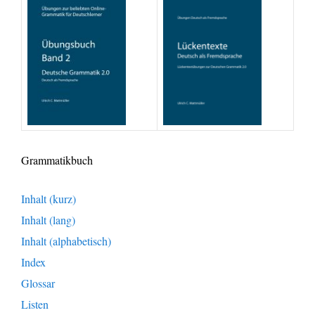
Grammatikbuch
Inhalt (kurz)
Inhalt (lang)
Inhalt (alphabetisch)
Index
Glossar
Listen