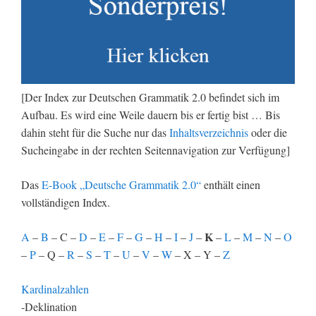
[Der Index zur Deutschen Grammatik 2.0 befindet sich im
Aufbau. Es wird eine Weile dauern bis er fertig bist … Bis
dahin steht für die Suche nur das
Inhaltsverzeichnis
oder die
Sucheingabe in der rechten Seitennavigation zur Verfügung]
Das
E-Book „Deutsche Grammatik 2.0“
enthält einen
vollständigen Index.
K
A
–
B
– C –
D
–
E
–
F
–
G
–
H
–
I
–
J
–
–
L
–
M
–
N
–
O
–
P
– Q –
R
–
S
–
T
–
U
–
V
–
W
– X – Y –
Z
Kardinalzahlen
-Deklination