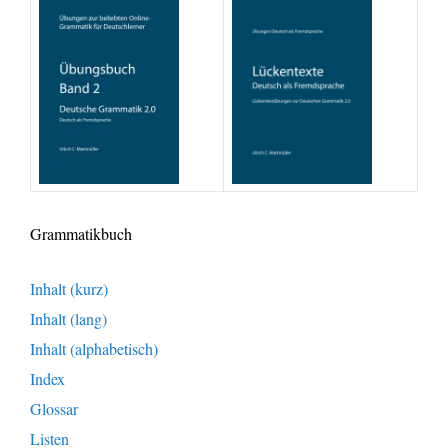
Grammatikbuch
Inhalt (kurz)
Inhalt (lang)
Inhalt (alphabetisch)
Index
Glossar
Listen