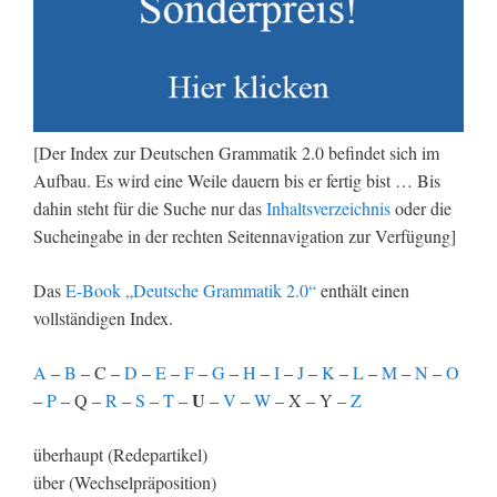
[Der Index zur Deutschen Grammatik 2.0 befindet sich im
Aufbau. Es wird eine Weile dauern bis er fertig bist … Bis
dahin steht für die Suche nur das
Inhaltsverzeichnis
oder die
Sucheingabe in der rechten Seitennavigation zur Verfügung]
Das
E-Book „Deutsche Grammatik 2.0“
enthält einen
vollständigen Index.
A
–
B
– C –
D
–
E
–
F
–
G
–
H
–
I
–
J
–
K
–
L
–
M
–
N
–
O
U
–
P
– Q –
R
–
S
–
T
–
–
V
–
W
– X – Y –
Z
überhaupt (Redepartikel)
über (Wechselpräposition)