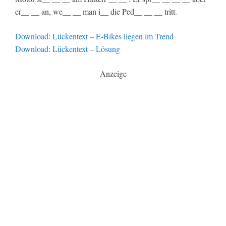
er__ __ an, we__ __ man i__ die Ped__ __ __ tritt.
Download: Lückentext – E-Bikes liegen im Trend
Download: Lückentext – Lösung
Anzeige