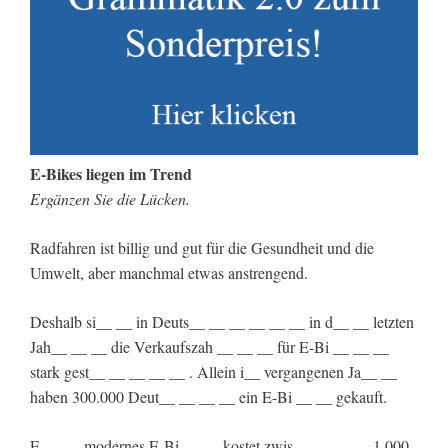
E-Bikes liegen im Trend
Ergänzen Sie die Lücken.
Radfahren ist billig und gut für die Gesundheit und die
Umwelt, aber manchmal etwas anstrengend.
Deshalb si__ __ in Deuts__ __ __ __ __ __ in d__ __ letzten
Jah__ __ __ die Verkaufszah __ __ __ für E-Bi __ __ __
stark gest__ __ __ __ __ . Allein i__ vergangenen Ja__ __
haben 300.000 Deut__ __ __ __ ein E-Bi __ __ gekauft.
E __ __ modernes E-Bi __ __ kostet zwis__ __ __ __ 1.000