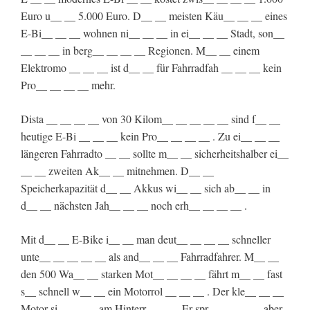
Euro u__ __ 5.000 Euro. D__ __ meisten Käu__ __ __ eines
E-Bi__ __ __ wohnen ni__ __ __ in ei__ __ __ Stadt, son__
__ __ __ in berg__ __ __ __ Regionen. M__ __ einem
Elektromo __ __ __ ist d__ __ für Fahrradfah __ __ __ kein
Pro__ __ __ __ mehr.
Dista __ __ __ __ von 30 Kilom__ __ __ __ __ sind f__ __
heutige E-Bi __ __ __ kein Pro__ __ __ __ . Zu ei__ __ __
längeren Fahrradto __ __ sollte m__ __ sicherheitshalber ei__
__ __ zweiten Ak__ __ mitnehmen. D__ __
Speicherkapazität d__ __ Akkus wi__ __ sich ab__ __ in
d__ __ nächsten Jah__ __ __ noch erh__ __ __ __ .
Mit d__ __ E-Bike i__ __ man deut__ __ __ __ schneller
unte__ __ __ __ __ als and__ __ __ Fahrradfahrer. M__ __
den 500 Wa__ __ starken Mot__ __ __ __ fährt m__ __ fast
s__ schnell w__ __ ein Motorrol __ __ __ . Der kle__ __ __
Motor si__ __ __ am Hinterr __ __ . Er spr__ __ __ __ aber