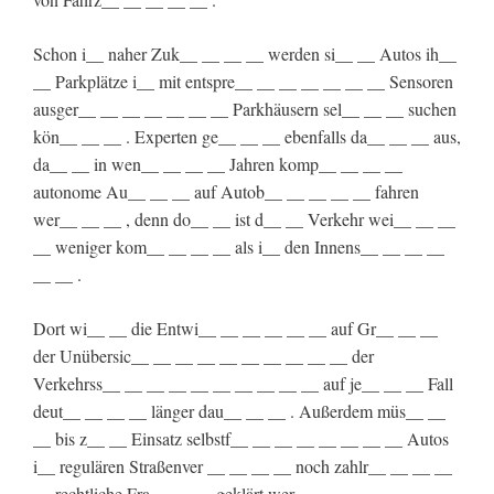
Schon i__ naher Zuk__ __ __ __ werden si__ __ Autos ih__
__ Parkplätze i__ mit entspre__ __ __ __ __ __ __ Sensoren
ausger__ __ __ __ __ __ __ Parkhäusern sel__ __ __ suchen
kön__ __ __ . Experten ge__ __ __ ebenfalls da__ __ __ aus,
da__ __ in wen__ __ __ __ Jahren komp__ __ __ __
autonome Au__ __ __ auf Autob__ __ __ __ __ fahren
wer__ __ __ , denn do__ __ ist d__ __ Verkehr wei__ __ __
__ weniger kom__ __ __ __ als i__ den Innens__ __ __ __
__ __ .
Dort wi__ __ die Entwi__ __ __ __ __ __ auf Gr__ __ __
der Unübersic__ __ __ __ __ __ __ __ __ __ der
Verkehrss__ __ __ __ __ __ __ __ __ __ auf je__ __ __ Fall
deut__ __ __ __ länger dau__ __ __ . Außerdem müs__ __
__ bis z__ __ Einsatz selbstf__ __ __ __ __ __ __ __ Autos
i__ regulären Straßenver __ __ __ __ noch zahlr__ __ __ __
__ rechtliche Fra__ __ __ geklärt wer__ __ __ .