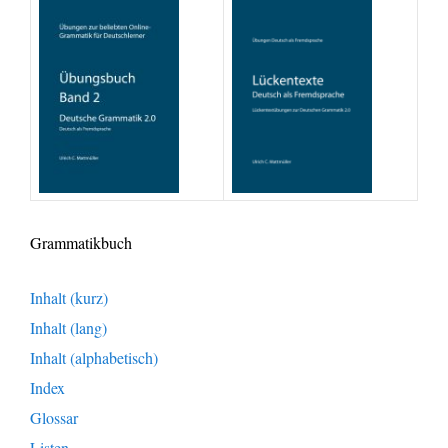
Grammatikbuch
Inhalt (kurz)
Inhalt (lang)
Inhalt (alphabetisch)
Index
Glossar
Listen