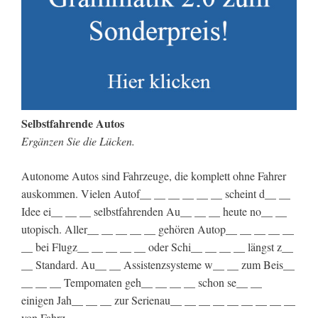
Selbstfahrende Autos
Ergänzen Sie die Lücken.
Autonome Autos sind Fahrzeuge, die komplett ohne Fahrer
auskommen. Vielen Autof__ __ __ __ __ __ scheint d__ __
Idee ei__ __ __ selbstfahrenden Au__ __ __ heute no__ __
utopisch. Aller__ __ __ __ __ gehören Autop__ __ __ __ __
__ bei Flugz__ __ __ __ __ oder Schi__ __ __ __ längst z__
__ Standard. Au__ __ Assistenzsysteme w__ __ zum Beis__
__ __ __ Tempomaten geh__ __ __ __ schon se__ __
einigen Jah__ __ __ zur Serienau__ __ __ __ __ __ __ __ __
von Fahrz__ __ __ __ __ .