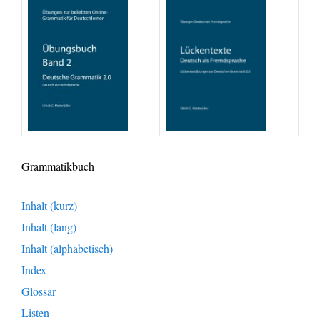
Grammatikbuch
Inhalt (kurz)
Inhalt (lang)
Inhalt (alphabetisch)
Index
Glossar
Listen