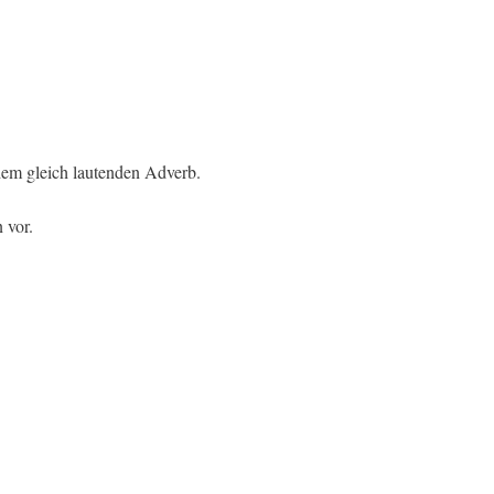
em gleich lautenden Adverb.
 vor.