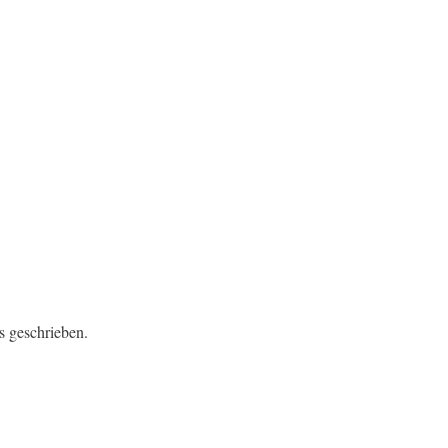
s geschrieben.