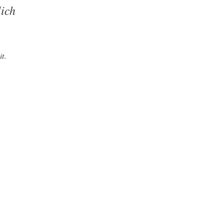
lich
it
.