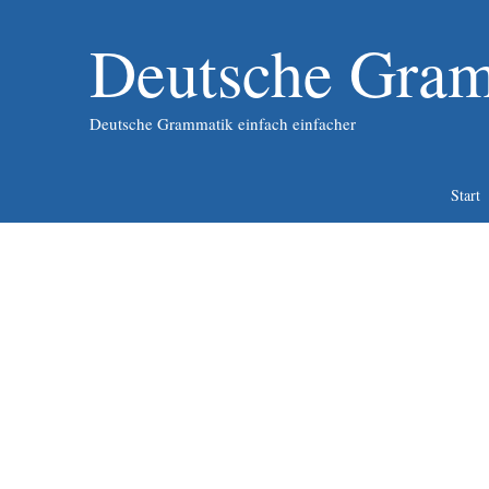
Zum
Inhalt
Deutsche Gram
springen
Deutsche Grammatik einfach einfacher
Start