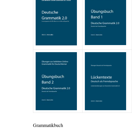
Grammatikbuch