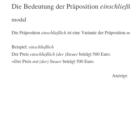
einschließ
Die Bedeutung der Präposition
modal
Die Präposition
einschließlich
ist eine Variante der Präposition
m
Beispiel:
einschließlich
Der Preis
einschließlich (der )Steuer
beträgt 500 Euro.
=Der Preis
mit (der) Steuer
beträgt 500 Euro.
Anzeige