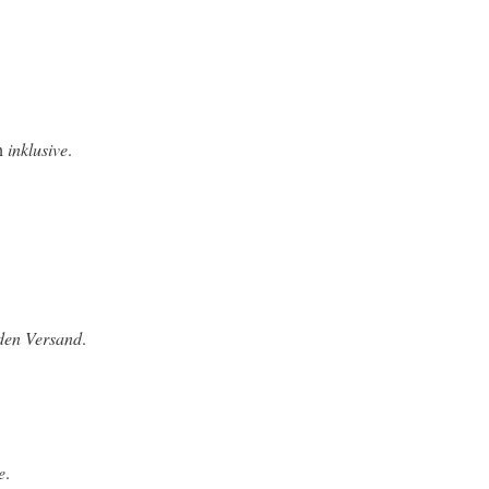
on
inklusive
.
 den Versand
.
e
.