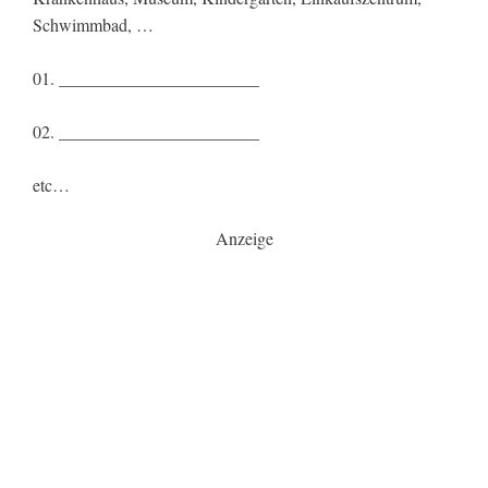
Schwimmbad, …
01. _______________________
02. _______________________
etc…
Anzeige