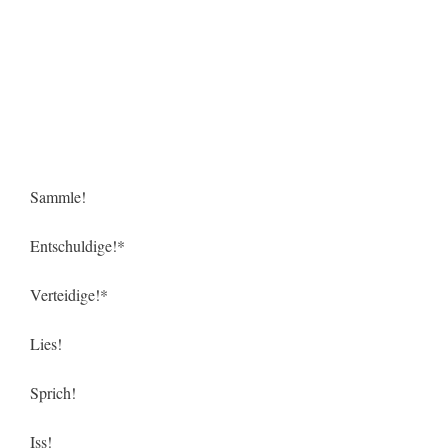
Sammle!
Entschuldige!*
Verteidige!*
Lies!
Sprich!
Iss!