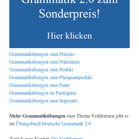
Grammatikübungen zum Präsens
Grammatikübungen zum Präteritum
Grammatikübungen zum Perfekt
Grammatikübungen zum Plusquamperfekt
Grammatikübungen zum Futur
Grammatikübungen zu Partizipien
Grammatikübungen zum Imperativ
Mehr Grammatikübungen
zum Thema Verbformen gibt es
im
Übungsbuch Deutsche Grammatik 2.0
.
Zurück zum Kapitel:
Die Verbformen