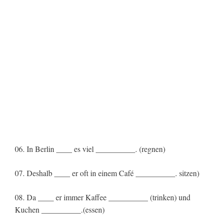
06. In Berlin ____ es viel __________. (regnen)
07. Deshalb ____ er oft in einem Café __________. sitzen)
08. Da ____ er immer Kaffee __________ (trinken) und
Kuchen __________.(essen)