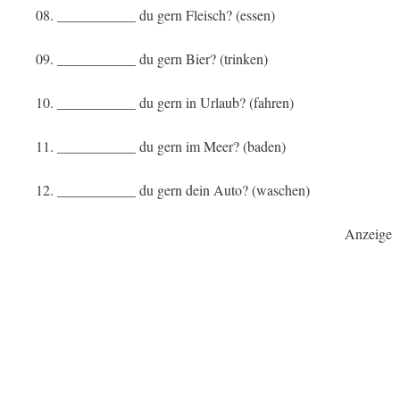
08. ___________ du gern Fleisch? (essen)
09. ___________ du gern Bier? (trinken)
10. ___________ du gern in Urlaub? (fahren)
11. ___________ du gern im Meer? (baden)
12. ___________ du gern dein Auto? (waschen)
Anzeige