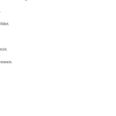
.
führt.
eist.
ekommen.