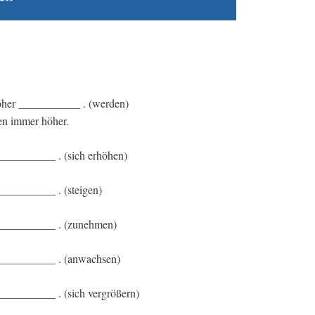
öher ___________ . (werden)
ren immer höher.
___________ . (sich erhöhen)
__________ . (steigen)
 ___________ . (zunehmen)
 ___________ . (anwachsen)
__________ . (sich vergrößern)