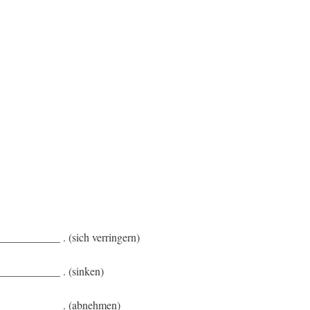
___________ . (sich verringern)
 ___________ . (sinken)
g ___________ . (abnehmen)