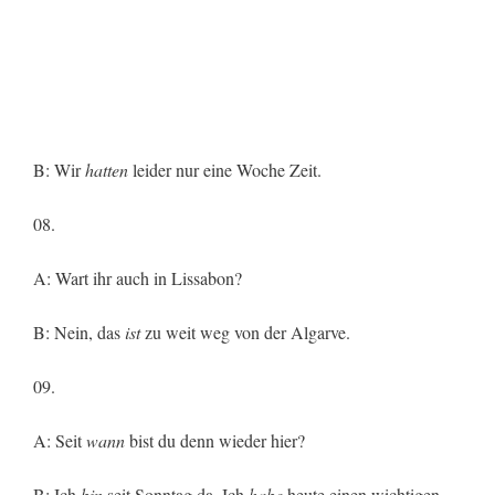
B: Wir
hatten
leider nur eine Woche Zeit.
08.
A: Wart ihr auch in Lissabon?
B: Nein, das
ist
zu weit weg von der Algarve.
09.
A: Seit
wann
bist du denn wieder hier?
B: Ich
bin
seit Sonntag da. Ich
habe
heute einen wichtigen