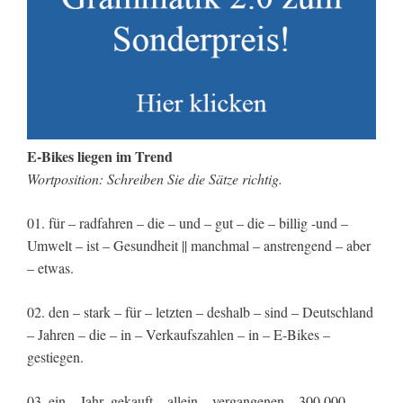
E-Bikes liegen im Trend
Wortposition: Schreiben Sie die Sätze richtig.
01. für – radfahren – die – und – gut – die – billig -und –
Umwelt – ist – Gesundheit || manchmal – anstrengend – aber
– etwas.
02. den – stark – für – letzten – deshalb – sind – Deutschland
– Jahren – die – in – Verkaufszahlen – in – E-Bikes –
gestiegen.
03. ein – Jahr- gekauft – allein – vergangenen – 300.000