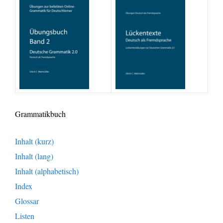
Grammatikbuch
Inhalt (kurz)
Inhalt (lang)
Inhalt (alphabetisch)
Index
Glossar
Listen