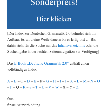
[Der Index zur Deutschen Grammatik 2.0 befindet sich im
Aufbau. Es wird eine Weile dauern bis er fertig bist … Bis
dahin steht für die Suche nur das
Inhaltsverzeichnis
oder die
Sucheingabe in der rechten Seitennavigation zur Verfügung]
Das
E-Book „Deutsche Grammatik 2.0“
enthält einen
vollständigen Index.
F
A
–
B
– C –
D
–
E
–
–
G
–
H
–
I
–
J
–
K
–
L
–
M
–
N
–
O
–
P
– Q –
R
–
S
–
T
–
U
–
V
–
W
– X – Y –
Z
falls
finale Satzverbindung