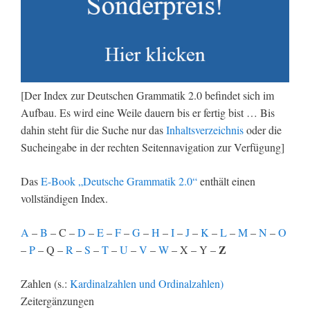
[Der Index zur Deutschen Grammatik 2.0 befindet sich im
Aufbau. Es wird eine Weile dauern bis er fertig bist … Bis
dahin steht für die Suche nur das
Inhaltsverzeichnis
oder die
Sucheingabe in der rechten Seitennavigation zur Verfügung]
Das
E-Book „Deutsche Grammatik 2.0“
enthält einen
vollständigen Index.
A
–
B
– C –
D
–
E
–
F
–
G
–
H
–
I
–
J
–
K
–
L
–
M
–
N
–
O
Z
–
P
– Q –
R
–
S
–
T
–
U
–
V
–
W
– X – Y –
Zahlen (s.:
Kardinalzahlen und Ordinalzahlen)
Zeitergänzungen