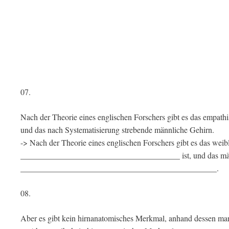
07.
Nach der Theorie eines englischen Forschers gibt es das empathi
und das nach Systematisierung strebende männliche Gehirn.
-> Nach der Theorie eines englischen Forschers gibt es das we
_______________________________________ ist, und das män
________________________________________________.
08.
Aber es gibt kein hirnanatomisches Merkmal, anhand dessen m