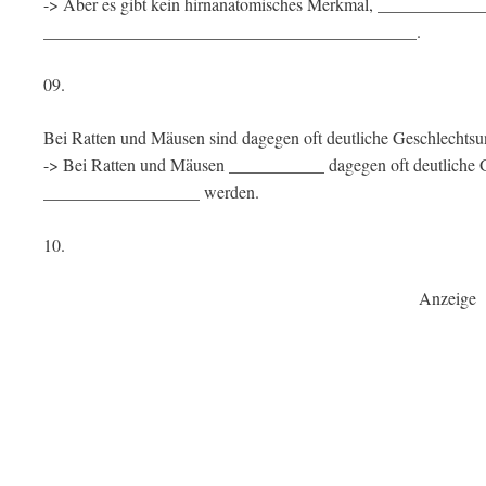
-> Aber es gibt kein hirnanatomisches Merkmal, ___________
___________________________________________.
09.
Bei Ratten und Mäusen sind dagegen oft deutliche Geschlechtsu
-> Bei Ratten und Mäusen ___________ dagegen oft deutliche 
__________________ werden.
10.
Anzeige