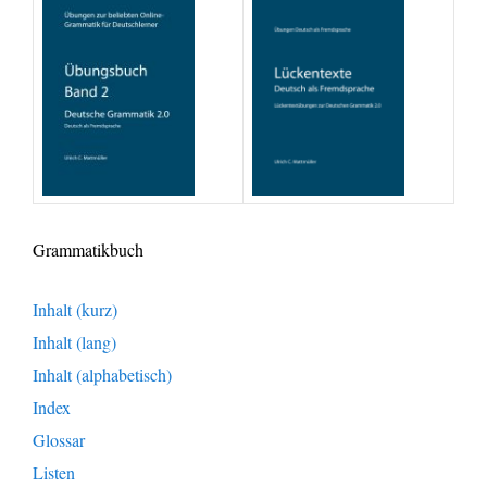
Grammatikbuch
Inhalt (kurz)
Inhalt (lang)
Inhalt (alphabetisch)
Index
Glossar
Listen