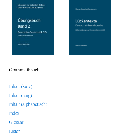
Grammatikbuch
Inhalt (kurz)
Inhalt (lang)
Inhalt (alphabetisch)
Index
Glossar
Listen