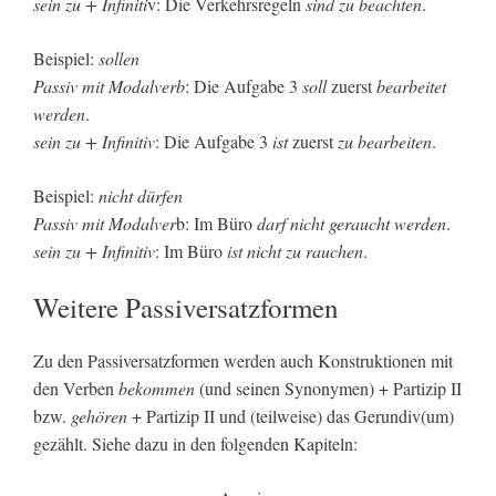
sein zu + Infiniti
v: Die Verkehrsregeln
sind zu beachten
.
Beispiel:
sollen
Passiv mit Modalverb
: Die Aufgabe 3
soll
zuerst
bearbeitet
werden
.
sein zu + Infinitiv
: Die Aufgabe 3
ist
zuerst
zu bearbeiten
.
Beispiel:
nicht dürfen
Passiv mit Modalver
b: Im Büro
darf nicht geraucht werden
.
sein zu + Infinitiv
: Im Büro
ist nicht zu rauchen
.
Weitere Passiversatzformen
Zu den Passiversatzformen werden auch Konstruktionen mit
den Verben
bekommen
(und seinen Synonymen) + Partizip II
bzw.
gehören
+ Partizip II und (teilweise) das Gerundiv(um)
gezählt. Siehe dazu in den folgenden Kapiteln: