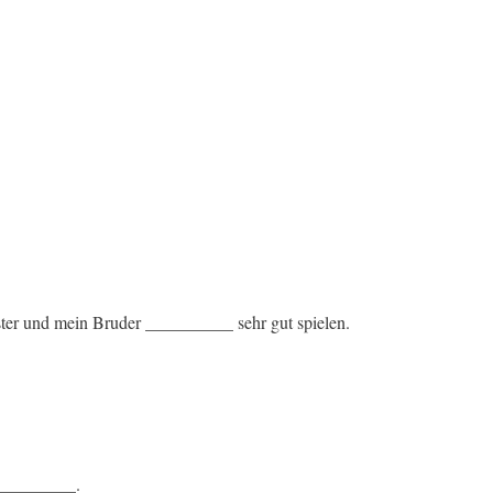
ster und mein Bruder __________ sehr gut spielen.
__________.