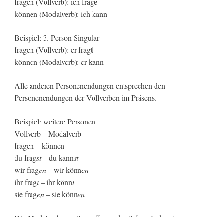
e
fragen (Vollverb): ich frag
können (Modalverb): ich kann
Beispiel: 3. Person Singular
t
fragen (Vollverb): er frag
können (Modalverb): er kann
Alle anderen Personenendungen entsprechen den
Personenendungen der Vollverben im Präsens.
Beispiel: weitere Personen
Vollverb – Modalverb
fragen – können
du frag
st
– du kann
st
wir frag
en
– wir könn
en
ihr frag
t
– ihr könn
t
sie frag
en
– sie könn
en