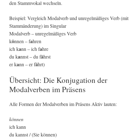
den Stammvokal wechseln.
Beispiel: Vergleich Modalverb und unregelmäßiges Verb (mit
Stammänderung) im Singular
Modalverb – unregelmäßiges Verb
ö
a
k
nnen – f
hren
a
a
ich k
nn – ich f
hre
a
ä
du k
nnst – du f
hrst
a
ä
er k
nn – er f
hrt)
Übersicht: Die Konjugation der
Modalverben im Präsens
Alle Formen der Modalverben im Präsens Aktiv lauten:
können
ich kann
du kannst / (Sie können)