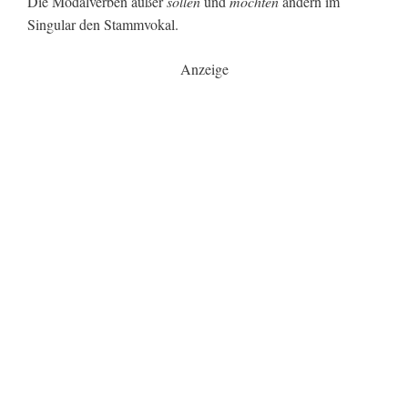
Die Modalverben außer
sollen
und
möchten
ändern im
Singular den Stammvokal.
Anzeige