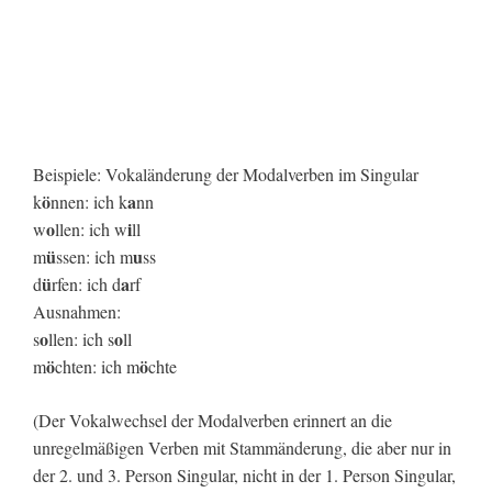
Beispiele: Vokaländerung der Modalverben im Singular
ö
a
k
nnen: ich k
nn
o
i
w
llen: ich w
ll
ü
u
m
ssen: ich m
ss
ü
a
d
rfen: ich d
rf
Ausnahmen:
o
o
s
llen: ich s
ll
ö
ö
m
chten: ich m
chte
(Der Vokalwechsel der Modalverben erinnert an die
unregelmäßigen Verben mit Stammänderung, die aber nur in
der 2. und 3. Person Singular, nicht in der 1. Person Singular,