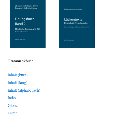
Grammatikbuch
Inhalt (kurz)
Inhalt (lang)
Inhalt (alphabetisch)
Index
Glossar
Listen