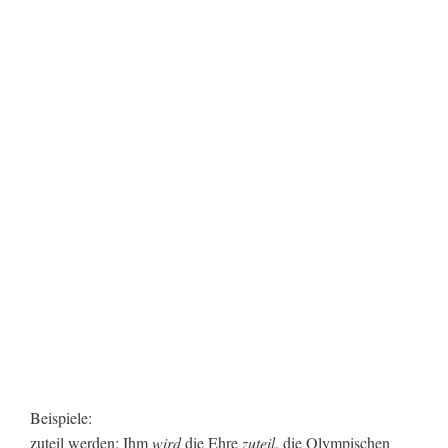
Beispiele:
zuteil werden: Ihm
wird
die Ehre
zuteil
, die Olympischen