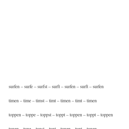
surfen – surfe – surfst – surft – surfen – surft – surfen
timen – time – timst – timt – timen – timt – timen
toppen – toppe – toppst – toppt – toppen – toppt – toppen
tunen – tune – tunst – tunt – tunen – tunt – tunen