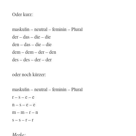
Oder kurz:
maskulin – neutral – feminin – Plural
der – das – die – die
den – das – die – die
dem – dem – der – den
des – des – der – der
oder noch kürzer:
maskulin – neutral – feminin – Plural
r – s – e – e
n – s – e – e
m – m – r – n
s – s – r – r
Merke: