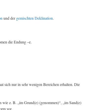
on
und der
gemischten Deklination
.
Nomen die Endung –e.
t sich nur in sehr wenigen Bereichen erhalten. Die
n wie z. B. „im Grund(e) (genommen)“, „im Sand(e)
orm vor.