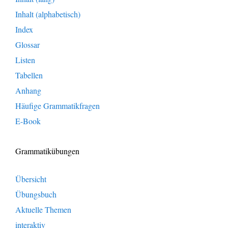
Inhalt (alphabetisch)
Index
Glossar
Listen
Tabellen
Anhang
Häufige Grammatikfragen
E-Book
Grammatikübungen
Übersicht
Übungsbuch
Aktuelle Themen
interaktiv