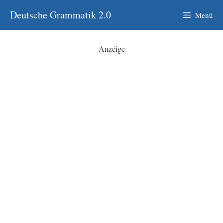
Zum
Deutsche Grammatik 2.0
Menü
Inhalt
springen
Anzeige