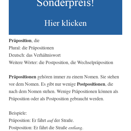
Präposition
, die
Plural: die Präpositionen
Deutsch: das Verhältniswort
Weitere Wörter: die Postposition, die Wechselpräposition
Präpositionen
gehören immer zu einem Nomen. Sie stehen
Postpositionen
vor dem Nomen. Es gibt nur wenige
, die
nach dem Nomen stehen. Wenige Präpositionen können als
Präposition oder als Postposition gebraucht werden.
Beispiele:
Präposition: Er fährt
auf
der Straße.
Postposition: Er fährt die Straße
entlang
.