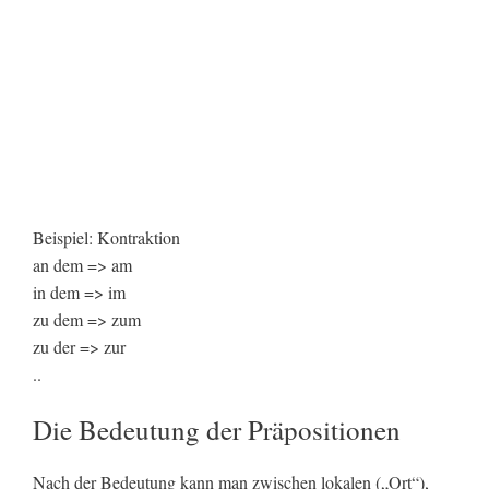
Beispiel: Kontraktion
an dem => am
in dem => im
zu dem => zum
zu der => zur
..
Die Bedeutung der Präpositionen
Nach der Bedeutung kann man zwischen lokalen („Ort“),