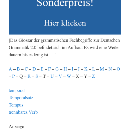
[Das Glossar der grammatischen Fachbegriffe zur Deutschen
Grammatik 2.0 befindet sich im Aufbau. Es wird eine Weile
dauern bis es fertig ist … ]
A
–
B
–
C
–
D
–
E
–
F
–
G
–
H
–
I
–
J
–
K
–
L
–
M
–
N
–
O
T
–
P
– Q –
R
–
S
–
–
U
–
V
–
W
– X – Y –
Z
temporal
Temporalsatz
Tempus
trennbares Verb
Anzeige