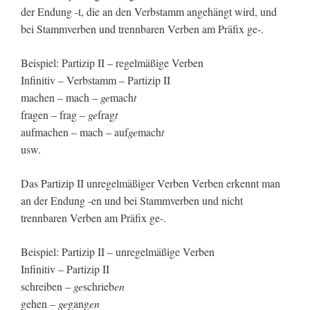
der Endung -t, die an den Verbstamm angehängt wird, und
bei Stammverben und trennbaren Verben am Präfix ge-.
Beispiel: Partizip II – regelmäßige Verben
Infinitiv – Verbstamm – Partizip II
machen – mach –
ge
mach
t
fragen – frag –
ge
frag
t
aufmachen – mach – auf
ge
mach
t
usw.
Das Partizip II unregelmäßiger Verben Verben erkennt man
an der Endung -en und bei Stammverben und nicht
trennbaren Verben am Präfix ge-.
Beispiel: Partizip II – unregelmäßige Verben
Infinitiv – Partizip II
schreiben –
ge
schrieb
en
gehen –
ge
gang
en