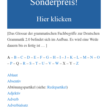
[Das Glossar der grammatischen Fachbegriffe zur Deutschen
Grammatik 2.0 befindet sich im Aufbau. Es wird eine Weile
dauern bis es fertig ist … ]
A
–
B
–
C
–
D
–
E
–
F
–
G
–
H
–
I
–
J
–
K
–
L
–
M
–
N
–
O
–
P
– Q –
R
–
S
–
T
–
U
–
V
–
W
– X – Y –
Z
Ablaut
Absentiv
Abtönungspartikel (siehe:
Redepartikel
)
Adjektiv
Adverb
Adverbialsatz